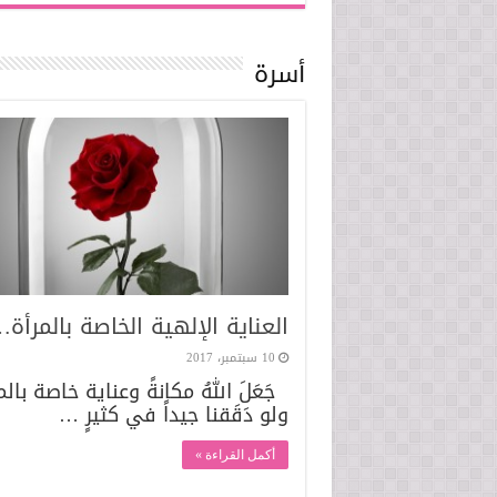
أسرة
العناية الإلهية الخاصة بالمرأة
10 سبتمبر، 2017
جَعَلَ اللهُ مكانةً وعناية خاصة بالم
ولو دَقَقنا جيداً في کثيرٍ …
أكمل القراءة »