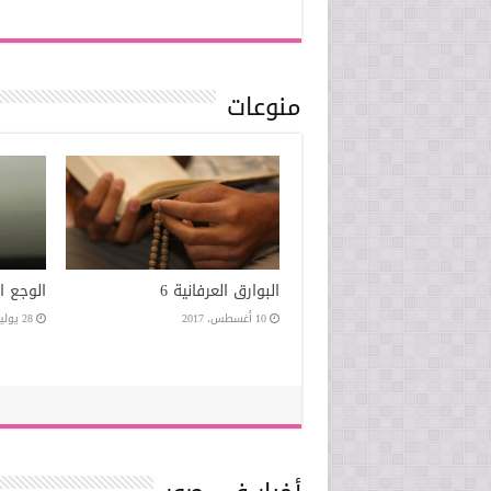
منوعات
يل؟!…
أين نجد السعادة؟
البوارق العرفانية 6
18 يونيو، 2017
10 أغسطس، 2017