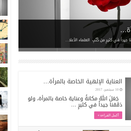
أة…
ين”ع”
نا جيداً في کثيرٍ من کُتُبِ العلماء الأعلا…
العناية الإلهية الخاصة بالمرأة…
10 سبتمبر، 2017
جَعَلَ اللهُ مكانةً وعناية خاصة بالمرأة، ولو
دَقَقنا جيداً في کثيرٍ …
أكمل القراءة »