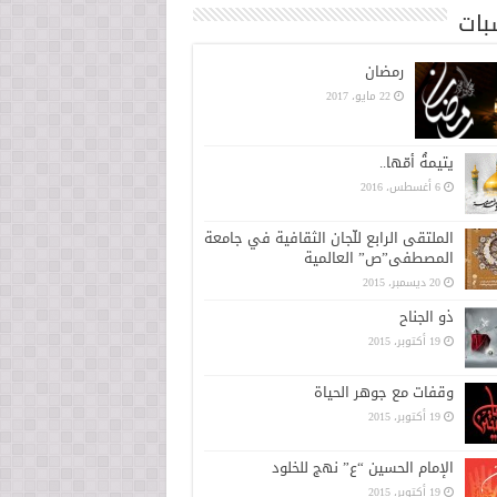
بات
رمضان
22 مايو، 2017
يتيمةُ أمّها..
6 أغسطس، 2016
الملتقى الرابع للّجان الثقافية في جامعة
المصطفى”ص” العالمية
20 ديسمبر، 2015
ذو الجناح
19 أكتوبر، 2015
وقفات مع جوهر الحياة
19 أكتوبر، 2015
الإمام الحسين “ع” نهج للخلود
19 أكتوبر، 2015