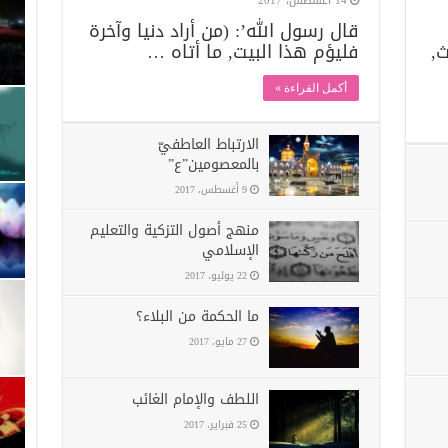
14 أغسطس، 2017
قال رسول الله’: (من أراد دنيا وآخرة
ث,
فليؤم هذا البيت, ما أتاه …
أكمل القراءة »
الارتباط العاطفيّ
بالمعصومين”ع”
9 أغسطس، 2017
منهج أصول التزكية والتعليم
الإسلامي
22 يوليو، 2017
ما الحكمة من البلاء؟
27 مايو، 2017
اللطف والإمام الغائب
25 فبراير، 2017