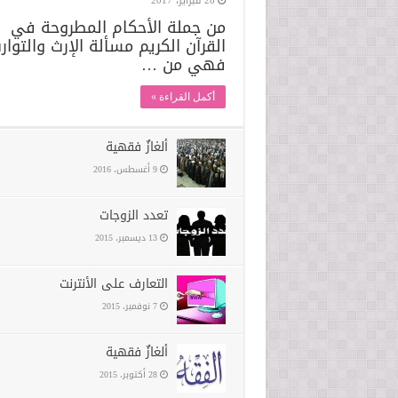
28 فبراير، 2017
من جملة الأحكام المطروحة في
القرآن الكريم مسألة الإرث والتوار
فهي من …
أكمل القراءة »
ألغازٌ فقهية
9 أغسطس، 2016
تعدد الزوجات
13 ديسمبر، 2015
التعارف على الأنترنت
7 نوفمبر، 2015
ألغازٌ فقهية
28 أكتوبر، 2015