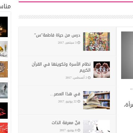
مناس
درس من حياة فاطمة”س”
3 سبتمبر، 2017
نظام الأسرة وتكوينها في القرآن
الكريم
2 أغسطس، 2017
…
في هذا العصر…
22 يونيو، 2017
رأة،
فنّ معرفة الذات
8 يونيو، 2017