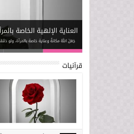
البوارق العرفانية 6
في رحاب الحج
درس من حياة فاطمة”س”
العناية الإلهية الخاصة بالمر
الارتباط العاطفيّ بالمعصوم
جَعَلَ اللهُ مكانةً وعناية خاصة بالمرأة، ولو دَقَق
قرآنيات