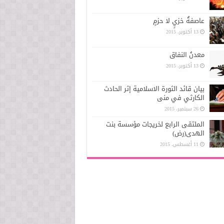
عاصفةُ خزيٍ لا حزمٍ
13 أكتوبر، 2015
معدنُ النفاق
13 أكتوبر، 2015
بيان قائد الثورة الاسلامیة إثر الحادث
الکارثي في منی
26 سبتمبر، 2015
الملتقى الرابع لخريجات مؤسسة بنت
الهدى(رض)
11 أغسطس، 2015