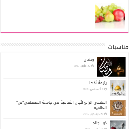
مناسبات
رمضان
22 مايو، 2017
يتيمةُ أمّها..
6 أغسطس، 2016
الملتقى الرابع للّجان الثقافية في جامعة المصطفى”ص”
العالمية
20 ديسمبر، 2015
ذو الجناح