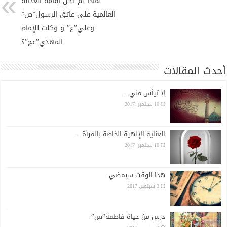
لماذا لم تكن إقامة العدالة
العالمية على عاتق الرسول”ص”
وعلي”ع” و وكلت للإمام
المهدي”عج”؟
أحدث المقالات
لا تيأس مني…
10 سبتمبر، 2017
العناية الإلهية الخاصة بالمرأة…
10 سبتمبر، 2017
هذا الوقت سيمضي..
3 سبتمبر، 2017
درس من حياة فاطمة”س”