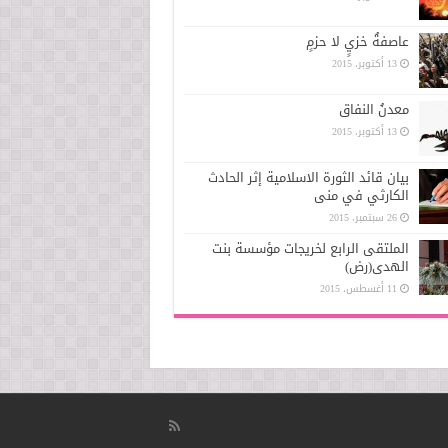
عاصفةُ خزيٍ لا حزمٍ
13 أكتوبر، 2015
معدنُ النفاق
13 أكتوبر، 2015
بيان قائد الثورة الاسلامیة إثر الحادث
الکارثي في منی
26 سبتمبر، 2015
الملتقى الرابع لخريجات مؤسسة بنت
الهدى(رض)
11 أغسطس، 2015