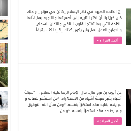
إنّ الكلمة الطيبة في نظر الإسلام _كائن حي مؤثر _ ولذلك
كان حَريّا بنا أن نكثر التنبيه إلى أهميتها والتنويه بها, لأنها
الكلمة التي بها تفتح القلوب للتلقي والآذان للسماع,
والجوارح للعمل بها, ولن يكون كذلك إلاّ إذا كنت رقيقاً …
أكمل القراءة »
عن أيوب بن نوح قال: قال الإمام الرضا عليه السلام : “سبعة
أشياء بغير سبعة أشياء من الاستهزاء: *من استغفر بلسانه و
لم يندم بقلبه فقد استهزأ بنفسه. *ومن سأل الله التوفيق
ولم يجتهد فقد استهزأ بنفسه. *و من …
أكمل القراءة »