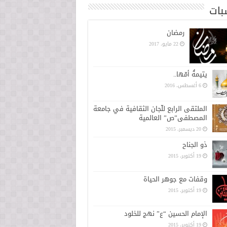
بات
رمضان
22 مايو، 2017
يتيمةُ أمّها..
6 أغسطس، 2016
الملتقى الرابع للّجان الثقافية في جامعة
المصطفى”ص” العالمية
20 ديسمبر، 2015
ذو الجناح
19 أكتوبر، 2015
وقفات مع جوهر الحياة
19 أكتوبر، 2015
الإمام الحسين “ع” نهج للخلود
19 أكتوبر، 2015