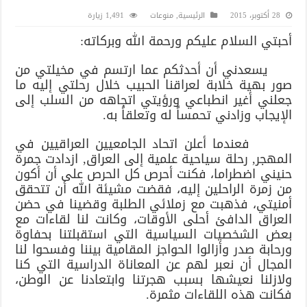
28 أكتوبر، 2015
الرئيسية
,
منوعات
1,491 زيارة
أحبتي السلام عليكم ورحمة الله وبركاته:
يسعدني أن أحدثكم عما ارتسم في مخيلتي من
صور بهية خلابة لعراقنا الحبيب خلال رحلتي إليه ما
جعلني أغير انطباعي ورؤيتي اتجاهه من السلب إلى
الإيجاب وزادني تحمساً له وتعلقاً به.
فعندما أعلن اتحاد الجامعيين العراقيين في
المهجر, رحلة سياحية علمية إلى العراق, ازدادت جمرة
حنيني اضطراما، فكنت أحرص كل الحرص على أن أكون
من زمرة الراحلين إليه، فقضت مشيئة الله أن تتحقق
أمنيتي، فذهبت مع زملائي الطلبة وقضينا في حضن
العراق الدافئ أحلى الأوقات، وكانت لنا لقاءات مع
بعض الشخصيات السياسية التي استقبلتنا بحفاوة
ورحابة صدر وأزالوا الحواجز المقامية بيننا وفسحوا لنا
المجال أن نعبر لهم عن المعاناة الدراسية التي كنا
ولازلنا نعيشها بسبب هجرتنا وابتعادنا عن الوطن،
فكانت هذه اللقاءات مثمرة.