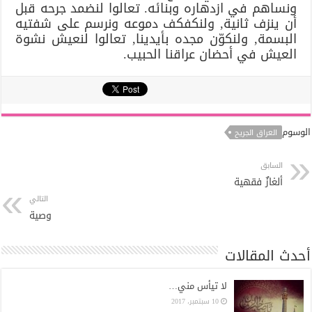
ونساهم في ازدهاره وبنائه. تعالوا لنضمد جرحه قبل
أن ينزف ثانية, ولنكفكف دموعه ونرسم على شفتيه
البسمة, ولنكوّن مجده بأيدينا, تعالوا لنعيش نشوة
العيش في أحضان عراقنا الحبيب.
الوسوم
العراق الجريح
السابق
ألغازٌ فقهية
التالي
وصية
أحدث المقالات
لا تيأس مني…
10 سبتمبر، 2017