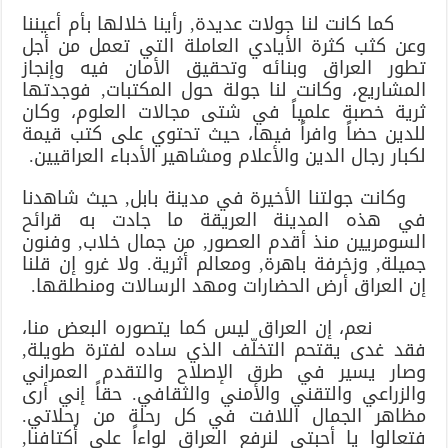
كما كانت لنا جولات عديدة, رأينا خلالها بأم أعيننا
وعن كثب كثرة الأيادي العاملة التي تعمل من أجل
تطور العراق وبنائه وتحقيق الأمان فيه وإنجاز
المشاريع، وكانت لنا جولة حول المكتبات, فوجدتها
ثرية خصبة علمياً في شتى مجالات العلوم، وكان
للدين حضاً وافراً فيها، حيث تحتوي على كتب قيمة
لكبار رجال الدين والأعلام ومشاهير الأدباء العراقيين.
وكانت جولتنا الأخيرة في مدينة بابل, حيث شاهدنا
في هذه المدينة العريقة ما جادت به قرائح
السومريين منذ أقدم العصور, من جمال خلاب, وفنون
جميلة, وزخرفة باهرة, ومعالم أثرية. ولا غرو إن قلنا
إن العراق أرض الحضارات ومهد الرسالات ومنطلقها.
نعم، إن العراق ليس كما يتصوره البعض منا،
فقد غدى يقتحم التخلّف الذي ساده لفترة طويلة,
وصار يسير في طرق الإصلاح والتقدم العمراني
والزراعي والتقني والأمني والثقافي. حقاً إني أرى
مظاهر الجمال اللافت في كل رحلة من رحلاتي.
فتعالوا يا أحبتي لنرفع العراق لواءاً على أكتافنا,